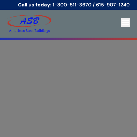
Call us today:
1-800-511-3670
/
615-907-1240